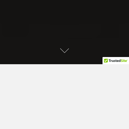
LA EMPRESA
Empresa Municipal Aguas Varillenses (EMAV)
es la encargada de dotar de los servicios de
agua potable y saneamiento a los vecinos de
la ciudad de Las Varillas. Con reconocimiento a
nivel provincial, brinda soluciones